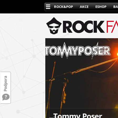
ROCK&POP
AKCE
ESHOP
BA
Tommy Poser