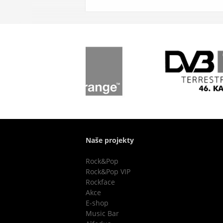
Naše projekty
Rock&Pop
Rock&Pop VIP
Rockface
Akce
E-shop
Music Bar