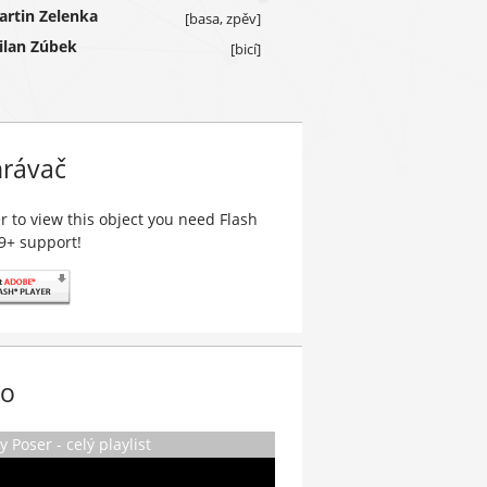
artin Zelenka
[basa, zpěv]
ilan Zúbek
[bicí]
hrávač
r to view this object you need Flash
 9+ support!
eo
Poser - celý playlist