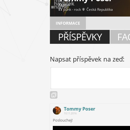
Kapela
punk - rock
Česká Republika
INFORMACE
PŘÍSPĚVKY
FA
Napsat příspěvek na zeď:
Tommy Poser
10.11.2016
Poslouchej!