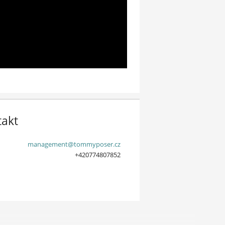
takt
management@tommyposer.cz
+420774807852