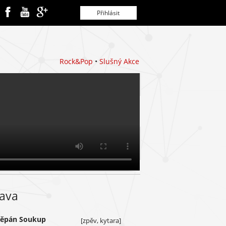
Rock&Pop
•
Slušný Akce
tava
těpán Soukup
[zpěv, kytara]