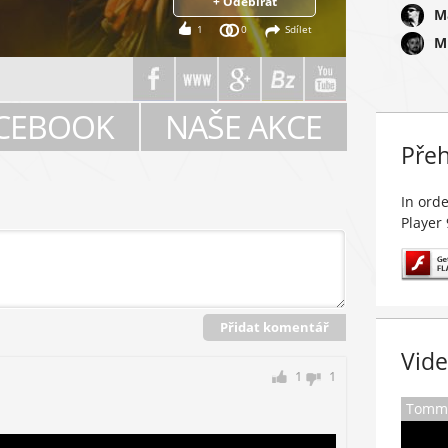
+ Odebírat
M
1
0
Sdílet
M
CEBOOK
NAŠE AKCE
Pře
In orde
Player
Přidat komentář
Vid
1
1
Tommy 