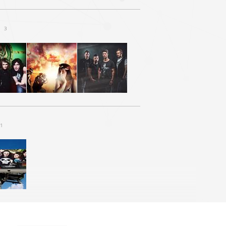
a
3
1