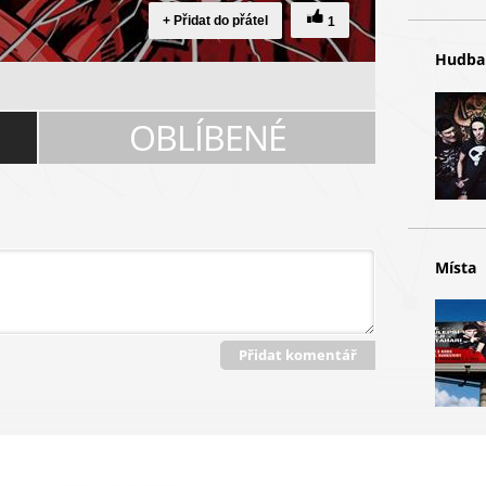
+ Přidat do přátel
1
Hudb
OBLÍBENÉ
Místa
Přidat komentář