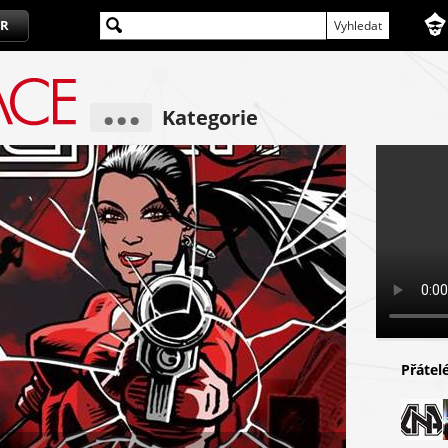
R
...
Kategorie
Přátel