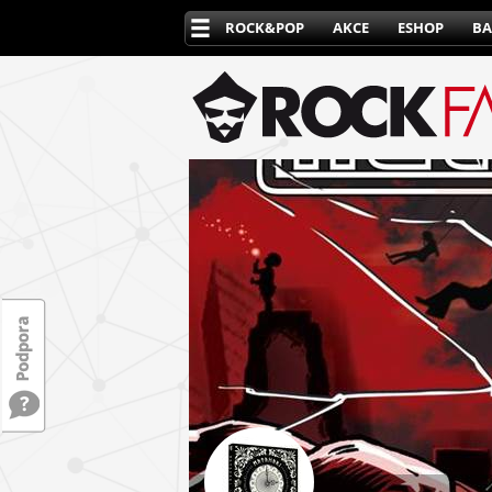
ROCK&POP
AKCE
ESHOP
BA