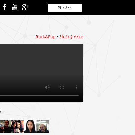
Rock&Pop
•
Slušný Akce
é
5